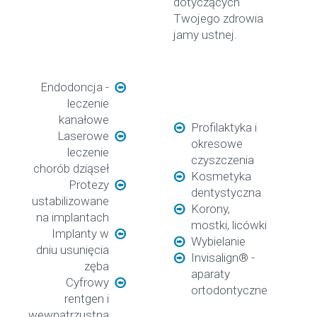
dotyczących
Twojego zdrowia
jamy ustnej.
Endodoncja -
leczenie
kanałowe
Profilaktyka i
Laserowe
okresowe
leczenie
czyszczenia
chorób dziąseł
Kosmetyka
Protezy
dentystyczna
ustabilizowane
Korony,
na implantach
mostki, licówki
Implanty w
Wybielanie
dniu usunięcia
Invisalign® -
zęba
aparaty
Cyfrowy
ortodontyczne
rentgen i
wewnątrzustna