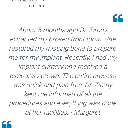
kamera
s ago Dr. Zimny
About 5-months ago 
en front tooth. She
extracted my broken fro
ing bone to prepare
restored my missing bo
. Recently, I had my
me for my implant. Recen
y and received a
implant surgery and 
 The entire process
temporary crown. The e
in free. Dr. Zimny
was quick and pain fre
rmed of all the
kept me informed of
verything was done
procedures and everyth
ties. - Margaret
at her facilities. -