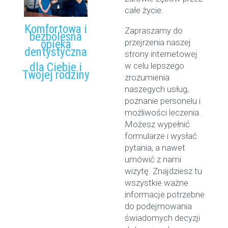
całe życie.
Komfortowa i
Zapraszamy do
bezbolesna
przejrzenia naszej
opieka
dentystyczna
strony internetowej
dla Ciebie i
w celu lepszego
Twojej rodziny
zrozumienia
naszegych usług,
poznanie personelu i
możliwości leczenia.
Możesz wypełnić
formularze i wysłać
pytania, a nawet
umówić z nami
wizytę. Znajdziesz tu
wszystkie ważne
informacje potrzebne
do podejmowania
świadomych decyzji